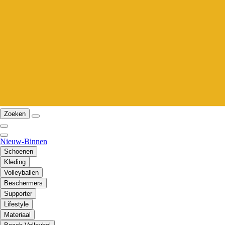
Zoeken
Nieuw-Binnen
Schoenen
Kleding
Volleyballen
Beschermers
Supporter
Lifestyle
Materiaal