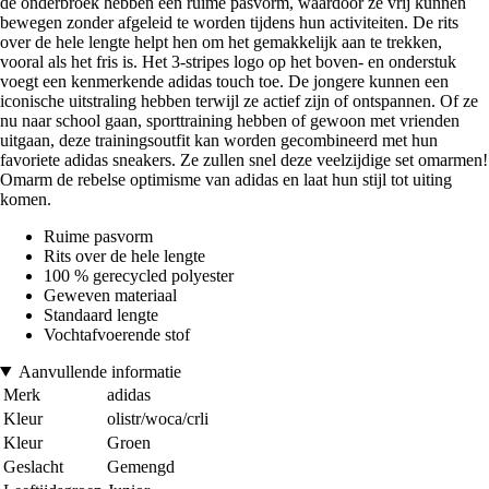
de onderbroek hebben een ruime pasvorm, waardoor ze vrij kunnen
bewegen zonder afgeleid te worden tijdens hun activiteiten. De rits
over de hele lengte helpt hen om het gemakkelijk aan te trekken,
vooral als het fris is. Het 3-stripes logo op het boven- en onderstuk
voegt een kenmerkende adidas touch toe. De jongere kunnen een
iconische uitstraling hebben terwijl ze actief zijn of ontspannen. Of ze
nu naar school gaan, sporttraining hebben of gewoon met vrienden
uitgaan, deze trainingsoutfit kan worden gecombineerd met hun
favoriete adidas sneakers. Ze zullen snel deze veelzijdige set omarmen!
Omarm de rebelse optimisme van adidas en laat hun stijl tot uiting
komen.
Ruime pasvorm
Rits over de hele lengte
100 % gerecycled polyester
Geweven materiaal
Standaard lengte
Vochtafvoerende stof
Aanvullende informatie
Merk
adidas
Kleur
olistr/woca/crli
Kleur
Groen
Geslacht
Gemengd