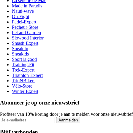
La sellerie de Maé
Made in Paradis
Nauti-wave
On-Fight
Padel-Expert
Pecheur-Store
Pet and Garden
Slowood Interior
Smash-Expert
Sneak'In
Sneakids
Sport is good
Training-Fit
Trek-Expert
Triathlon-Expert
TripNBikers
Vélo-Store
Winter-Expert
Abonneer je op onze nieuwsbrief
Profiteer van 10% korting door je aan te melden voor onze nieuwsbrief
Aanmelden
Blijf verbonden