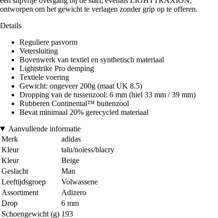
een slipvrije overgang bij de start, evenals LIGHTTRAXION,
ontworpen om het gewicht te verlagen zonder grip op te offeren.
Details
Reguliere pasvorm
Vetersluiting
Bovenwerk van textiel en synthetisch materiaal
Lightstrike Pro demping
Textiele voering
Gewicht: ongeveer 200g (maat UK 8.5)
Dropping van de tussenzool: 6 mm (hiel 33 mm / 39 mm)
Rubberen Continental™ buitenzool
Bevat minimaal 20% gerecycled materiaal
Aanvullende informatie
Merk
adidas
Kleur
talu/noiess/blacry
Kleur
Beige
Geslacht
Man
Leeftijdsgroep
Volwassene
Assortiment
Adizero
Drop
6 mm
Schoengewicht (g)
193