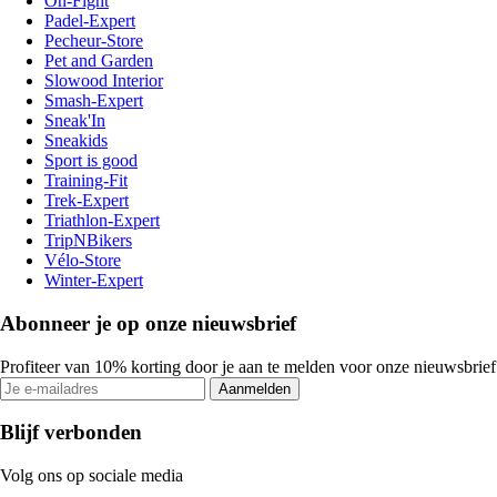
On-Fight
Padel-Expert
Pecheur-Store
Pet and Garden
Slowood Interior
Smash-Expert
Sneak'In
Sneakids
Sport is good
Training-Fit
Trek-Expert
Triathlon-Expert
TripNBikers
Vélo-Store
Winter-Expert
Abonneer je op onze nieuwsbrief
Profiteer van 10% korting door je aan te melden voor onze nieuwsbrief
Aanmelden
Blijf verbonden
Volg ons op sociale media