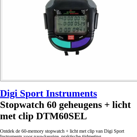
Digi Sport Instruments
Stopwatch 60 geheugens + licht
met clip DTM60SEL
Ontdek de 60-memory stopwatch + licht met clip van Digi Sport
Instruments voor nauwkeurige, praktische tijdmeting.