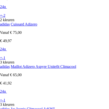
24u
+-2
2 kleuren
adidas
Cuissard Adizero
Vanaf
€ 75,00
€ 49,97
24u
+-1
3 kleuren
adidas
Maillot Adizero Aspyre Unitefit Climacool
Vanaf
€ 65,00
€ 41,92
24u
+-1
3 kleuren
adidas
Jas Iconic Climacool Adi365