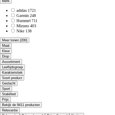
Merk
adidas
1721
Garmin
248
Hummel
711
Mizuno
403
Nike
138
Meer tonen
(200)
Maat
Kleur
Drop
Assortiment
Leeftijdsgroep
Karakteristiek
Soort product
Geslacht
Sport
Stabiliteit
Prijs
Bekijk de 9411 producten
Relevantie