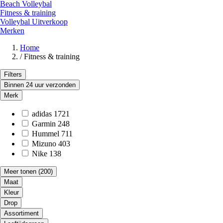
Beach Volleybal
Fitness & training
Volleybal Uitverkoop
Merken
Home
/
Fitness & training
Filters
Binnen 24 uur verzonden
Merk
adidas
1721
Garmin
248
Hummel
711
Mizuno
403
Nike
138
Meer tonen
(200)
Maat
Kleur
Drop
Assortiment