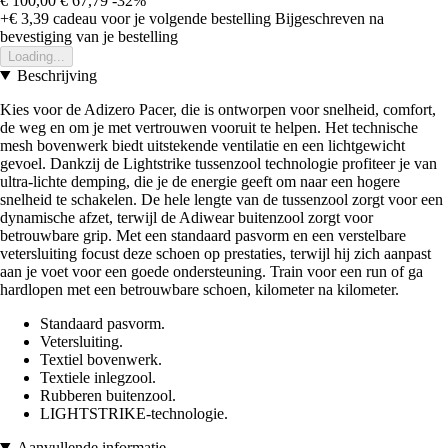
€ 100,00
€ 67,79
-32%
+€ 3,39
cadeau voor je volgende bestelling
Bijgeschreven na
bevestiging van je bestelling
Loading...
Beschrijving
Kies voor de Adizero Pacer, die is ontworpen voor snelheid, comfort,
de weg en om je met vertrouwen vooruit te helpen. Het technische
mesh bovenwerk biedt uitstekende ventilatie en een lichtgewicht
gevoel. Dankzij de Lightstrike tussenzool technologie profiteer je van
ultra-lichte demping, die je de energie geeft om naar een hogere
snelheid te schakelen. De hele lengte van de tussenzool zorgt voor een
dynamische afzet, terwijl de Adiwear buitenzool zorgt voor
betrouwbare grip. Met een standaard pasvorm en een verstelbare
vetersluiting focust deze schoen op prestaties, terwijl hij zich aanpast
aan je voet voor een goede ondersteuning. Train voor een run of ga
hardlopen met een betrouwbare schoen, kilometer na kilometer.
Standaard pasvorm.
Vetersluiting.
Textiel bovenwerk.
Textiele inlegzool.
Rubberen buitenzool.
LIGHTSTRIKE-technologie.
Aanvullende informatie