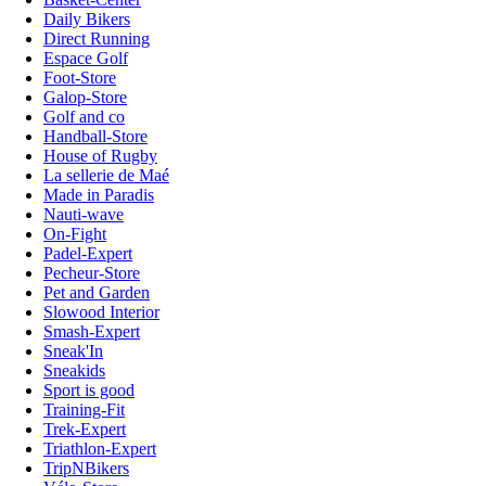
Daily Bikers
Direct Running
Espace Golf
Foot-Store
Galop-Store
Golf and co
Handball-Store
House of Rugby
La sellerie de Maé
Made in Paradis
Nauti-wave
On-Fight
Padel-Expert
Pecheur-Store
Pet and Garden
Slowood Interior
Smash-Expert
Sneak'In
Sneakids
Sport is good
Training-Fit
Trek-Expert
Triathlon-Expert
TripNBikers