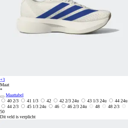
+3
Maat
*
Maattabel
40 2/3
41 1/3
42
42 2/3
24u
43 1/3
24u
44
24u
44 2/3
45 1/3
24u
46
46 2/3
24u
48
48 2/3
50
Dit veld is verplicht