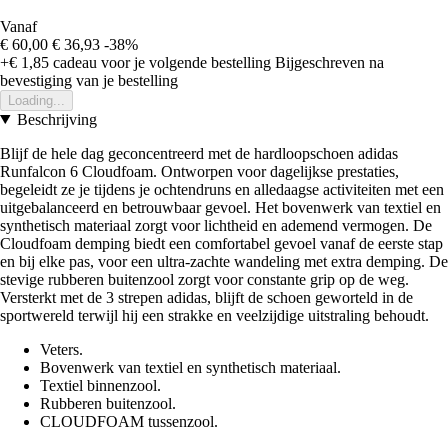
Vanaf
€ 60,00
€ 36,93
-38%
+€ 1,85
cadeau voor je volgende bestelling
Bijgeschreven na
bevestiging van je bestelling
Loading...
Beschrijving
Blijf de hele dag geconcentreerd met de hardloopschoen adidas
Runfalcon 6 Cloudfoam. Ontworpen voor dagelijkse prestaties,
begeleidt ze je tijdens je ochtendruns en alledaagse activiteiten met een
uitgebalanceerd en betrouwbaar gevoel. Het bovenwerk van textiel en
synthetisch materiaal zorgt voor lichtheid en ademend vermogen. De
Cloudfoam demping biedt een comfortabel gevoel vanaf de eerste stap
en bij elke pas, voor een ultra-zachte wandeling met extra demping. De
stevige rubberen buitenzool zorgt voor constante grip op de weg.
Versterkt met de 3 strepen adidas, blijft de schoen geworteld in de
sportwereld terwijl hij een strakke en veelzijdige uitstraling behoudt.
Veters.
Bovenwerk van textiel en synthetisch materiaal.
Textiel binnenzool.
Rubberen buitenzool.
CLOUDFOAM tussenzool.