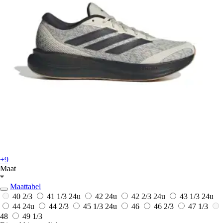
+9
Maat
*
Maattabel
40 2/3
41 1/3
24u
42
24u
42 2/3
24u
43 1/3
24u
44
24u
44 2/3
45 1/3
24u
46
46 2/3
47 1/3
48
49 1/3