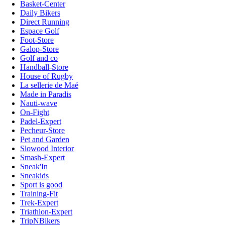
Basket-Center
Daily Bikers
Direct Running
Espace Golf
Foot-Store
Galop-Store
Golf and co
Handball-Store
House of Rugby
La sellerie de Maé
Made in Paradis
Nauti-wave
On-Fight
Padel-Expert
Pecheur-Store
Pet and Garden
Slowood Interior
Smash-Expert
Sneak'In
Sneakids
Sport is good
Training-Fit
Trek-Expert
Triathlon-Expert
TripNBikers