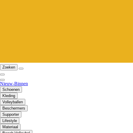
Zoeken
Nieuw-Binnen
Schoenen
Kleding
Volleyballen
Beschermers
Supporter
Lifestyle
Materiaal