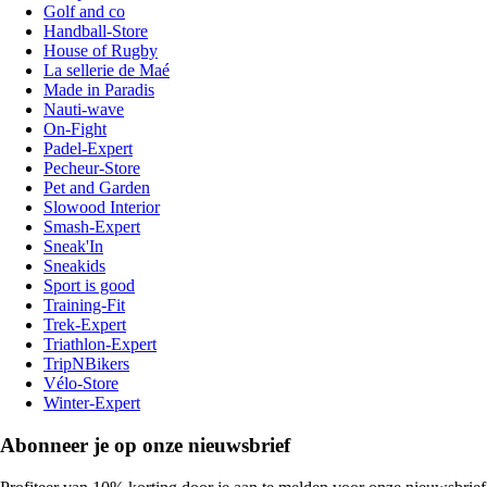
Golf and co
Handball-Store
House of Rugby
La sellerie de Maé
Made in Paradis
Nauti-wave
On-Fight
Padel-Expert
Pecheur-Store
Pet and Garden
Slowood Interior
Smash-Expert
Sneak'In
Sneakids
Sport is good
Training-Fit
Trek-Expert
Triathlon-Expert
TripNBikers
Vélo-Store
Winter-Expert
Abonneer je op onze nieuwsbrief