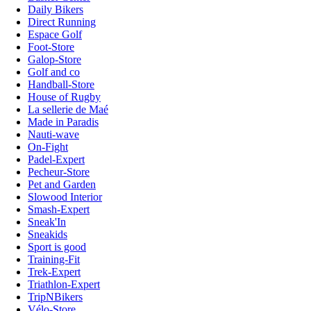
Daily Bikers
Direct Running
Espace Golf
Foot-Store
Galop-Store
Golf and co
Handball-Store
House of Rugby
La sellerie de Maé
Made in Paradis
Nauti-wave
On-Fight
Padel-Expert
Pecheur-Store
Pet and Garden
Slowood Interior
Smash-Expert
Sneak'In
Sneakids
Sport is good
Training-Fit
Trek-Expert
Triathlon-Expert
TripNBikers
Vélo-Store