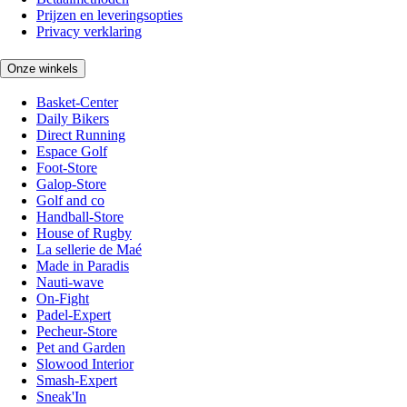
Prijzen en leveringsopties
Privacy verklaring
Onze winkels
Basket-Center
Daily Bikers
Direct Running
Espace Golf
Foot-Store
Galop-Store
Golf and co
Handball-Store
House of Rugby
La sellerie de Maé
Made in Paradis
Nauti-wave
On-Fight
Padel-Expert
Pecheur-Store
Pet and Garden
Slowood Interior
Smash-Expert
Sneak'In