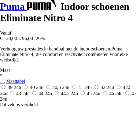
Puma
Indoor schoenen
Eliminate Nitro 4
Vanaf
€ 120,00
€ 96,00
-20%
Verhoog uw prestaties in handbal met de indoorschoenen Puma
Eliminate Nitro 4, die comfort en reactiviteit combineren voor elke
wedstrijd.
Maat
*
Maattabel
39
24u
40
24u
40,5
24u
41
24u
42
24u
42,5
24u
43
24u
44
24u
44,5
24u
45
24u
46
24u
47
24u
Dit veld is verplicht