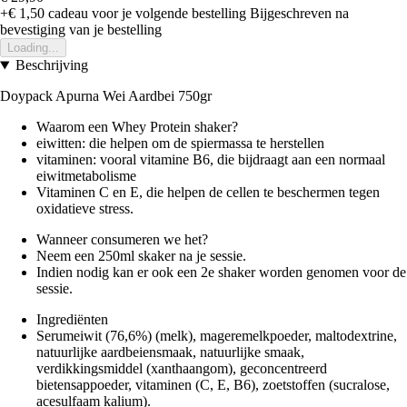
+€ 1,50
cadeau voor je volgende bestelling
Bijgeschreven na
bevestiging van je bestelling
Loading...
Beschrijving
Doypack Apurna Wei Aardbei 750gr
Waarom een Whey Protein shaker?
eiwitten: die helpen om de spiermassa te herstellen
vitaminen: vooral vitamine B6, die bijdraagt aan een normaal
eiwitmetabolisme
Vitaminen C en E, die helpen de cellen te beschermen tegen
oxidatieve stress.
Wanneer consumeren we het?
Neem een 250ml skaker na je sessie.
Indien nodig kan er ook een 2e shaker worden genomen voor de
sessie.
Ingrediënten
Serumeiwit (76,6%) (melk), mageremelkpoeder, maltodextrine,
natuurlijke aardbeiensmaak, natuurlijke smaak,
verdikkingsmiddel (xanthaangom), geconcentreerd
bietensappoeder, vitaminen (C, E, B6), zoetstoffen (sucralose,
acesulfaam kalium).