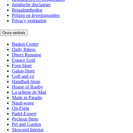
Juridische disclaimer
Betaalmethoden
Prijzen en leveringsopties
Privacy verklaring
Onze winkels
Basket-Center
Daily Bikers
Direct Running
Espace Golf
Foot-Store
Galop-Store
Golf and co
Handball-Store
House of Rugby
La sellerie de Maé
Made in Paradis
Nauti-wave
On-Fight
Padel-Expert
Pecheur-Store
Pet and Garden
Slowood Interior