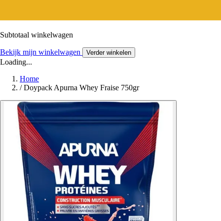
Subtotaal winkelwagen
Bekijk mijn winkelwagen
Verder winkelen
Loading...
Home
/
Doypack Apurna Whey Fraise 750gr