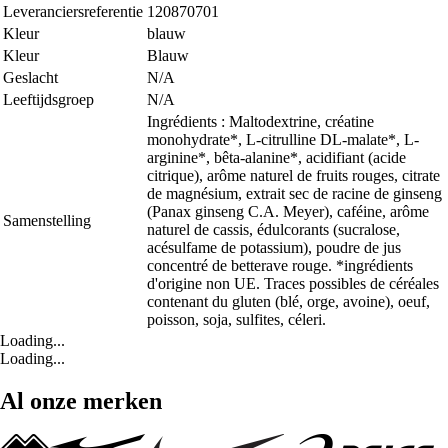
Leveranciersreferentie
120870701
Kleur
blauw
Kleur
Blauw
Geslacht
N/A
Leeftijdsgroep
N/A
Ingrédients : Maltodextrine, créatine
monohydrate*, L-citrulline DL-malate*, L-
arginine*, bêta-alanine*, acidifiant (acide
citrique), arôme naturel de fruits rouges, citrate
de magnésium, extrait sec de racine de ginseng
(Panax ginseng C.A. Meyer), caféine, arôme
Samenstelling
naturel de cassis, édulcorants (sucralose,
acésulfame de potassium), poudre de jus
concentré de betterave rouge. *ingrédients
d'origine non UE. Traces possibles de céréales
contenant du gluten (blé, orge, avoine), oeuf,
poisson, soja, sulfites, céleri.
Loading...
Loading...
Al onze merken