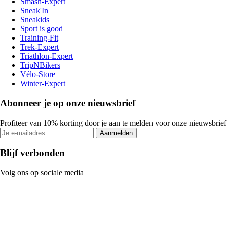
Smash-Expert
Sneak'In
Sneakids
Sport is good
Training-Fit
Trek-Expert
Triathlon-Expert
TripNBikers
Vélo-Store
Winter-Expert
Abonneer je op onze nieuwsbrief
Profiteer van 10% korting door je aan te melden voor onze nieuwsbrief
Aanmelden
Blijf verbonden
Volg ons op sociale media