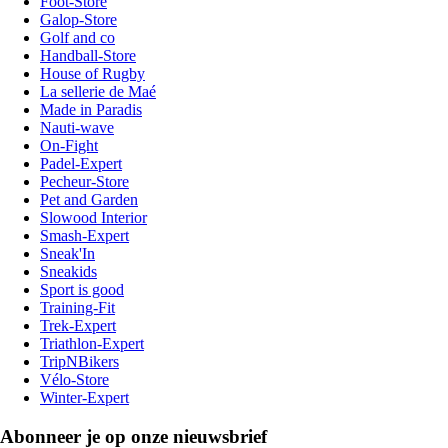
Foot-Store
Galop-Store
Golf and co
Handball-Store
House of Rugby
La sellerie de Maé
Made in Paradis
Nauti-wave
On-Fight
Padel-Expert
Pecheur-Store
Pet and Garden
Slowood Interior
Smash-Expert
Sneak'In
Sneakids
Sport is good
Training-Fit
Trek-Expert
Triathlon-Expert
TripNBikers
Vélo-Store
Winter-Expert
Abonneer je op onze nieuwsbrief