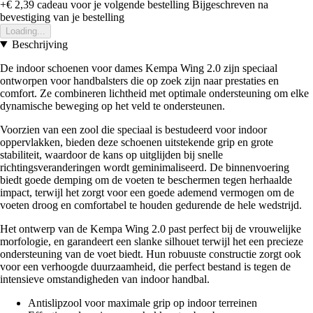
+€ 2,39
cadeau voor je volgende bestelling
Bijgeschreven na
bevestiging van je bestelling
Loading...
Beschrijving
De indoor schoenen voor dames Kempa Wing 2.0 zijn speciaal
ontworpen voor handbalsters die op zoek zijn naar prestaties en
comfort. Ze combineren lichtheid met optimale ondersteuning om elke
dynamische beweging op het veld te ondersteunen.
Voorzien van een zool die speciaal is bestudeerd voor indoor
oppervlakken, bieden deze schoenen uitstekende grip en grote
stabiliteit, waardoor de kans op uitglijden bij snelle
richtingsveranderingen wordt geminimaliseerd. De binnenvoering
biedt goede demping om de voeten te beschermen tegen herhaalde
impact, terwijl het zorgt voor een goede ademend vermogen om de
voeten droog en comfortabel te houden gedurende de hele wedstrijd.
Het ontwerp van de Kempa Wing 2.0 past perfect bij de vrouwelijke
morfologie, en garandeert een slanke silhouet terwijl het een precieze
ondersteuning van de voet biedt. Hun robuuste constructie zorgt ook
voor een verhoogde duurzaamheid, die perfect bestand is tegen de
intensieve omstandigheden van indoor handbal.
Antislipzool voor maximale grip op indoor terreinen