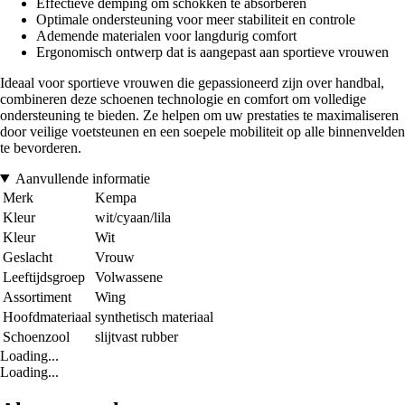
Effectieve demping om schokken te absorberen
Optimale ondersteuning voor meer stabiliteit en controle
Ademende materialen voor langdurig comfort
Ergonomisch ontwerp dat is aangepast aan sportieve vrouwen
Ideaal voor sportieve vrouwen die gepassioneerd zijn over handbal,
combineren deze schoenen technologie en comfort om volledige
ondersteuning te bieden. Ze helpen om uw prestaties te maximaliseren
door veilige voetsteunen en een soepele mobiliteit op alle binnenvelden
te bevorderen.
Aanvullende informatie
Merk
Kempa
Kleur
wit/cyaan/lila
Kleur
Wit
Geslacht
Vrouw
Leeftijdsgroep
Volwassene
Assortiment
Wing
Hoofdmateriaal
synthetisch materiaal
Schoenzool
slijtvast rubber
Loading...
Loading...