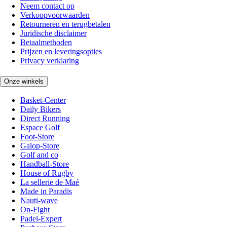
Neem contact op
Verkoopvoorwaarden
Retourneren en terugbetalen
Juridische disclaimer
Betaalmethoden
Prijzen en leveringsopties
Privacy verklaring
Onze winkels
Basket-Center
Daily Bikers
Direct Running
Espace Golf
Foot-Store
Galop-Store
Golf and co
Handball-Store
House of Rugby
La sellerie de Maé
Made in Paradis
Nauti-wave
On-Fight
Padel-Expert