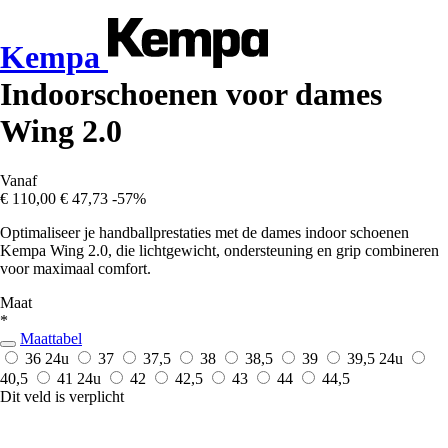
Kempa
Indoorschoenen voor dames
Wing 2.0
Vanaf
€ 110,00
€ 47,73
-57%
Optimaliseer je handballprestaties met de dames indoor schoenen
Kempa Wing 2.0, die lichtgewicht, ondersteuning en grip combineren
voor maximaal comfort.
Maat
*
Maattabel
36
24u
37
37,5
38
38,5
39
39,5
24u
40,5
41
24u
42
42,5
43
44
44,5
Dit veld is verplicht