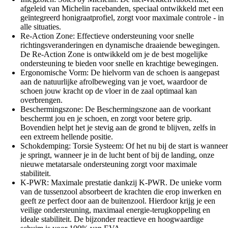
afgeleid van Michelin racebanden, speciaal ontwikkeld met een
geïntegreerd honigraatprofiel, zorgt voor maximale controle - in
alle situaties.
Re-Action Zone: Effectieve ondersteuning voor snelle
richtingsveranderingen en dynamische draaiende bewegingen.
De Re-Action Zone is ontwikkeld om je de best mogelijke
ondersteuning te bieden voor snelle en krachtige bewegingen.
Ergonomische Vorm: De hielvorm van de schoen is aangepast
aan de natuurlijke afrolbeweging van je voet, waardoor de
schoen jouw kracht op de vloer in de zaal optimaal kan
overbrengen.
Beschermingszone: De Beschermingszone aan de voorkant
beschermt jou en je schoen, en zorgt voor betere grip.
Bovendien helpt het je stevig aan de grond te blijven, zelfs in
een extreem hellende positie.
Schokdemping: Torsie Systeem: Of het nu bij de start is wanneer
je springt, wanneer je in de lucht bent of bij de landing, onze
nieuwe metatarsale ondersteuning zorgt voor maximale
stabiliteit.
K-PWR: Maximale prestatie dankzij K-PWR. De unieke vorm
van de tussenzool absorbeert de krachten die erop inwerken en
geeft ze perfect door aan de buitenzool. Hierdoor krijg je een
veilige ondersteuning, maximaal energie-terugkoppeling en
ideale stabiliteit. De bijzonder reactieve en hoogwaardige