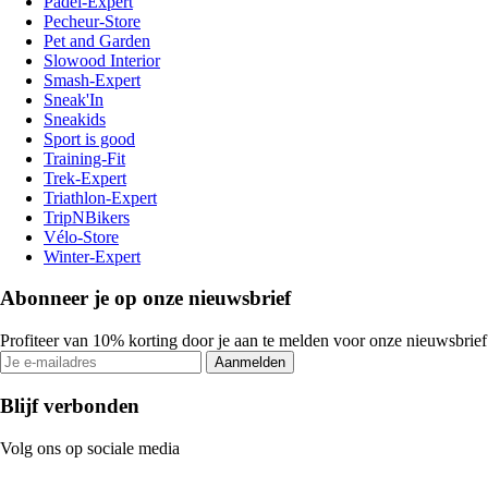
Padel-Expert
Pecheur-Store
Pet and Garden
Slowood Interior
Smash-Expert
Sneak'In
Sneakids
Sport is good
Training-Fit
Trek-Expert
Triathlon-Expert
TripNBikers
Vélo-Store
Winter-Expert
Abonneer je op onze nieuwsbrief
Profiteer van 10% korting door je aan te melden voor onze nieuwsbrief
Aanmelden
Blijf verbonden
Volg ons op sociale media