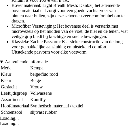
schuim is voor 100% van EVA.
Bovenmateriaal: Light Breath-Mesh: Dankzij het ademende
bovenmateriaal dat zorgt voor een goede vochtafvoer van
binnen naar buiten, zijn deze schoenen zeer comfortabel om te
dragen.
Microfiber Versteviging: Het bovenste deel is versterkt met
microvezels op het midden van de voet, de hiel en de tenen, wat
veilige grip biedt bij krachtige en snelle bewegingen.
Klassieke Zachte Pasvorm: Klassieke constructie van de tong
voor gemakkelijke aansluiting en uitstekend comfort.
Uitstekende pasvorm voor elke voetvorm.
Aanvullende informatie
Merk
Kempa
Kleur
beige/fluo rood
Kleur
Beige
Geslacht
Vrouw
Leeftijdsgroep
Volwassene
Assortiment
Kourtfly
Hoofdmateriaal
Synthetisch materiaal / textiel
Schoenzool
slijtvast rubber
Loading...
Loading...