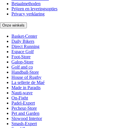
Betaalmethoden
Prijzen en leveringsopties
Privacy verklaring
Onze winkels
Basket-Center
Daily Bikers
Direct Running
Espace Golf
Foot-Store
Galop-Store
Golf and co
Handball-Store
House of Rugby
La sellerie de Maé
Made in Paradis
Nauti-wave
On-Fight
Padel-Expert
Pecheur-Store
Pet and Garden
Slowood Interior
Smash-Expert