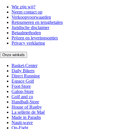
Wie zijn wij?
Neem contact op
Verkoopvoorwaarden
Retourneren en terugbetalen
Juridische disclaimer
Betaalmethoden
Prijzen en leveringsopties
Privacy verklaring
Onze winkels
Basket-Center
Daily Bikers
Direct Running
Espace Golf
Foot-Store
Galop-Store
Golf and co
Handball-Store
House of Rugby
La sellerie de Maé
Made in Paradis
Nauti-wave
On-Fight