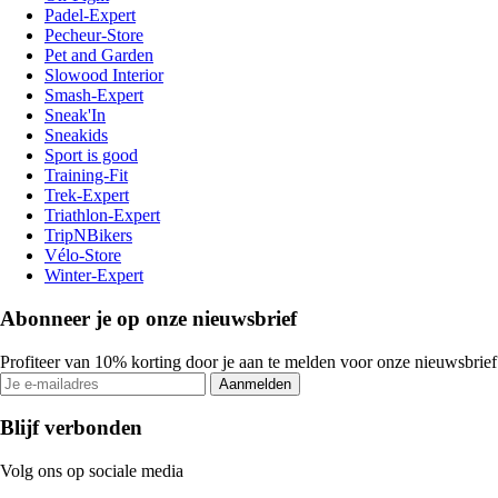
Padel-Expert
Pecheur-Store
Pet and Garden
Slowood Interior
Smash-Expert
Sneak'In
Sneakids
Sport is good
Training-Fit
Trek-Expert
Triathlon-Expert
TripNBikers
Vélo-Store
Winter-Expert
Abonneer je op onze nieuwsbrief
Profiteer van 10% korting door je aan te melden voor onze nieuwsbrief
Aanmelden
Blijf verbonden
Volg ons op sociale media