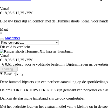
Vanaf
€ 18,95
€ 12,25
-35%
Bied uw kind stijl en comfort met de Hummel shorts, ideaal voor handba
Maat
*
Maattabel
Dit veld is verplicht
Vanaf
€ 18,95
€ 12,25
-35%
+€ 0,61
cadeau voor je volgende bestelling
Bijgeschreven na bevestigin
Loading...
Beschrijving
Deze hummel hipsters zijn een perfecte aanvulling op de sportkledingcol
De hmlCORE XK HIPSTER KIDS zijn gemaakt van polyester en elasta
Dankzij de elastische tailleband zijn ze ook comfortabel.
Met het bedrukte logo en het visgraatmotief valt je kleintje op in de spe