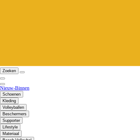
Zoeken
Nieuw-Binnen
Schoenen
Kleding
Volleyballen
Beschermers
Supporter
Lifestyle
Materiaal