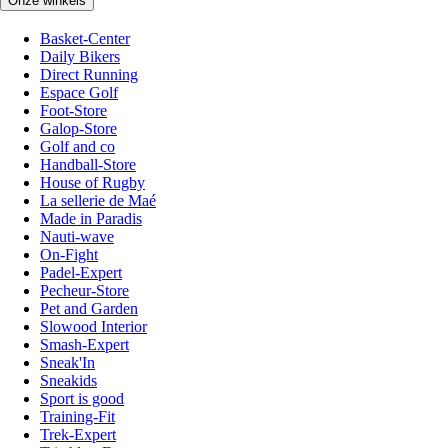
Onze winkels
Basket-Center
Daily Bikers
Direct Running
Espace Golf
Foot-Store
Galop-Store
Golf and co
Handball-Store
House of Rugby
La sellerie de Maé
Made in Paradis
Nauti-wave
On-Fight
Padel-Expert
Pecheur-Store
Pet and Garden
Slowood Interior
Smash-Expert
Sneak'In
Sneakids
Sport is good
Training-Fit
Trek-Expert