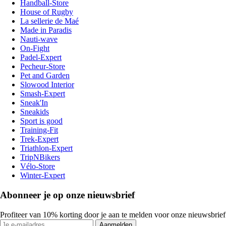
Handball-Store
House of Rugby
La sellerie de Maé
Made in Paradis
Nauti-wave
On-Fight
Padel-Expert
Pecheur-Store
Pet and Garden
Slowood Interior
Smash-Expert
Sneak'In
Sneakids
Sport is good
Training-Fit
Trek-Expert
Triathlon-Expert
TripNBikers
Vélo-Store
Winter-Expert
Abonneer je op onze nieuwsbrief
Profiteer van 10% korting door je aan te melden voor onze nieuwsbrief
Aanmelden