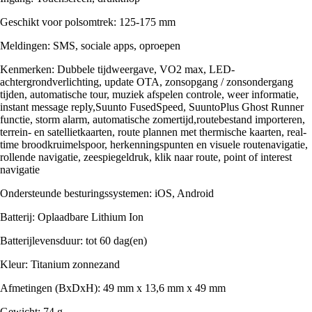
Geschikt voor polsomtrek: 125-175 mm
Meldingen: SMS, sociale apps, oproepen
Kenmerken: Dubbele tijdweergave, VO2 max, LED-
achtergrondverlichting, update OTA, zonsopgang / zonsondergang
tijden, automatische tour, muziek afspelen controle, weer informatie,
instant message reply,Suunto FusedSpeed, SuuntoPlus Ghost Runner
functie, storm alarm, automatische zomertijd,routebestand importeren,
terrein- en satellietkaarten, route plannen met thermische kaarten, real-
time broodkruimelspoor, herkenningspunten en visuele routenavigatie,
rollende navigatie, zeespiegeldruk, klik naar route, point of interest
navigatie
Ondersteunde besturingssystemen: iOS, Android
Batterij: Oplaadbare Lithium Ion
Batterijlevensduur: tot 60 dag(en)
Kleur: Titanium zonnezand
Afmetingen (BxDxH): 49 mm x 13,6 mm x 49 mm
Gewicht: 74 g