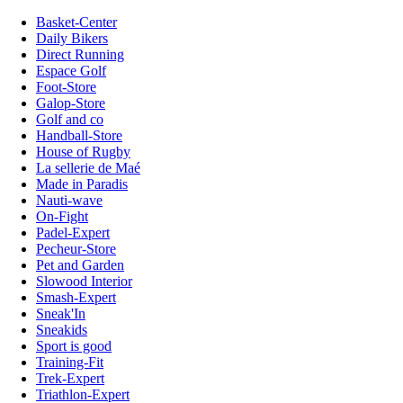
Basket-Center
Daily Bikers
Direct Running
Espace Golf
Foot-Store
Galop-Store
Golf and co
Handball-Store
House of Rugby
La sellerie de Maé
Made in Paradis
Nauti-wave
On-Fight
Padel-Expert
Pecheur-Store
Pet and Garden
Slowood Interior
Smash-Expert
Sneak'In
Sneakids
Sport is good
Training-Fit
Trek-Expert
Triathlon-Expert