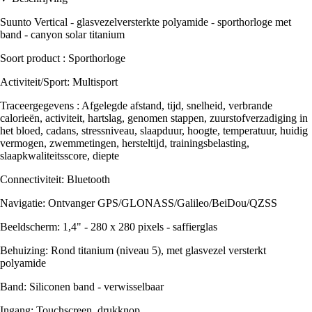
Suunto Vertical - glasvezelversterkte polyamide - sporthorloge met
band - canyon solar titanium
Soort product : Sporthorloge
Activiteit/Sport: Multisport
Traceergegevens : Afgelegde afstand, tijd, snelheid, verbrande
calorieën, activiteit, hartslag, genomen stappen, zuurstofverzadiging in
het bloed, cadans, stressniveau, slaapduur, hoogte, temperatuur, huidig
vermogen, zwemmetingen, hersteltijd, trainingsbelasting,
slaapkwaliteitsscore, diepte
Connectiviteit: Bluetooth
Navigatie: Ontvanger GPS/GLONASS/Galileo/BeiDou/QZSS
Beeldscherm: 1,4" - 280 x 280 pixels - saffierglas
Behuizing: Rond titanium (niveau 5), met glasvezel versterkt
polyamide
Band: Siliconen band - verwisselbaar
Ingang: Touchscreen, drukknop