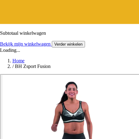
Subtotaal winkelwagen
Bekijk mijn winkelwagen
Verder winkelen
Loading...
Home
/
BH Zsport Fusion