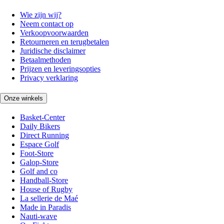
Wie zijn wij?
Neem contact op
Verkoopvoorwaarden
Retourneren en terugbetalen
Juridische disclaimer
Betaalmethoden
Prijzen en leveringsopties
Privacy verklaring
Onze winkels
Basket-Center
Daily Bikers
Direct Running
Espace Golf
Foot-Store
Galop-Store
Golf and co
Handball-Store
House of Rugby
La sellerie de Maé
Made in Paradis
Nauti-wave