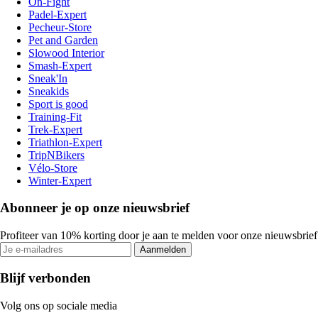
On-Fight
Padel-Expert
Pecheur-Store
Pet and Garden
Slowood Interior
Smash-Expert
Sneak'In
Sneakids
Sport is good
Training-Fit
Trek-Expert
Triathlon-Expert
TripNBikers
Vélo-Store
Winter-Expert
Abonneer je op onze nieuwsbrief
Profiteer van 10% korting door je aan te melden voor onze nieuwsbrief
Aanmelden
Blijf verbonden
Volg ons op sociale media