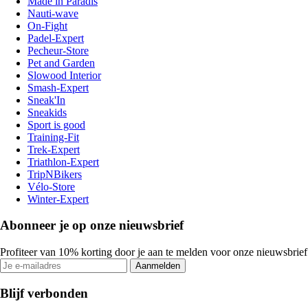
Made in Paradis
Nauti-wave
On-Fight
Padel-Expert
Pecheur-Store
Pet and Garden
Slowood Interior
Smash-Expert
Sneak'In
Sneakids
Sport is good
Training-Fit
Trek-Expert
Triathlon-Expert
TripNBikers
Vélo-Store
Winter-Expert
Abonneer je op onze nieuwsbrief
Profiteer van 10% korting door je aan te melden voor onze nieuwsbrief
Aanmelden
Blijf verbonden