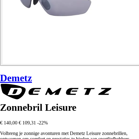
Demetz
Zonnebril Leisure
€ 140,00
€ 109,31
-22%
Volbreng je zonnige avonturen met Demetz Leisure zonnebrillen,
ontworpen om comfort en prestaties te bieden aan sportliefhebbers.