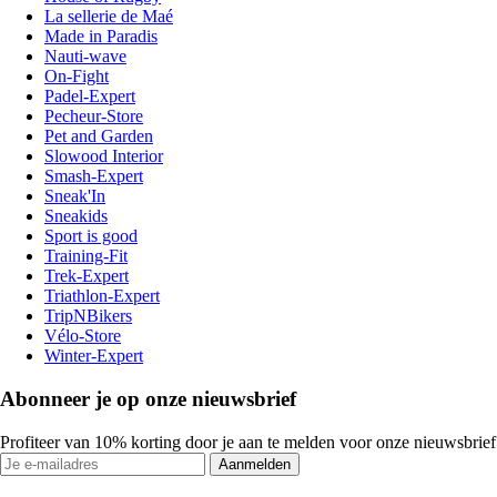
La sellerie de Maé
Made in Paradis
Nauti-wave
On-Fight
Padel-Expert
Pecheur-Store
Pet and Garden
Slowood Interior
Smash-Expert
Sneak'In
Sneakids
Sport is good
Training-Fit
Trek-Expert
Triathlon-Expert
TripNBikers
Vélo-Store
Winter-Expert
Abonneer je op onze nieuwsbrief
Profiteer van 10% korting door je aan te melden voor onze nieuwsbrief
Aanmelden