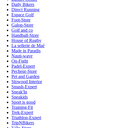
Daily Bikers
Direct Running
Espace Golf
Foot-Store
Galop-Store
Golf and co
Handball-Store
House of Rugby
La sellerie de Maé
Made in Paradis
Nauti-wave
On-Fight
Padel-Expert
Pecheur-Store
Pet and Garden
Slowood Interior
Smash-Expert
Sneak'In
Sneakids
Sport is good
Training-Fit
Trek-Expert
Triathlon-Expert
TripNBikers
Vélo-Store