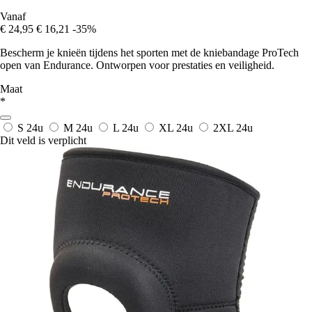
Vanaf
€ 24,95
€ 16,21
-35%
Bescherm je knieën tijdens het sporten met de kniebandage ProTech
open van Endurance. Ontworpen voor prestaties en veiligheid.
Maat
*
S
24u
M
24u
L
24u
XL
24u
2XL
24u
Dit veld is verplicht