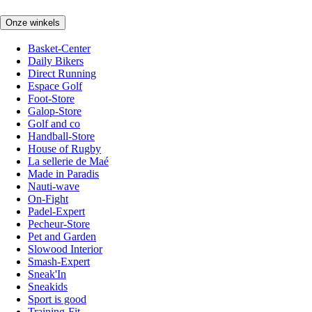
Onze winkels
Basket-Center
Daily Bikers
Direct Running
Espace Golf
Foot-Store
Galop-Store
Golf and co
Handball-Store
House of Rugby
La sellerie de Maé
Made in Paradis
Nauti-wave
On-Fight
Padel-Expert
Pecheur-Store
Pet and Garden
Slowood Interior
Smash-Expert
Sneak'In
Sneakids
Sport is good
Training-Fit