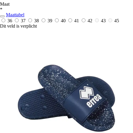
Maat
*
Maattabel
36
37
38
39
40
41
42
43
45
Dit veld is verplicht