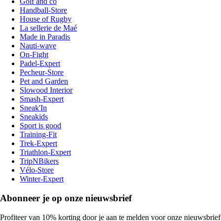
Golf and co
Handball-Store
House of Rugby
La sellerie de Maé
Made in Paradis
Nauti-wave
On-Fight
Padel-Expert
Pecheur-Store
Pet and Garden
Slowood Interior
Smash-Expert
Sneak'In
Sneakids
Sport is good
Training-Fit
Trek-Expert
Triathlon-Expert
TripNBikers
Vélo-Store
Winter-Expert
Abonneer je op onze nieuwsbrief
Profiteer van 10% korting door je aan te melden voor onze nieuwsbrief