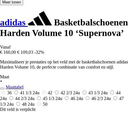
Meer tonen
adidas
Basketbalschoenen
Harden Volume 10 ‘Supernova’
Vanaf
€ 160,00
€ 109,03
-32%
Maximaliseer je prestaties op het veld met de basketbalschoenen adidas
Harden Volume 10, de perfecte combinatie van comfort en stijl.
Maat
*
Maattabel
36
41 1/3
24u
42
42 2/3
24u
43 1/3
24u
44
24u
44 2/3
24u
45 1/3
24u
46
24u
46 2/3
24u
47
1/3
24u
48
24u
50
Dit veld is verplicht