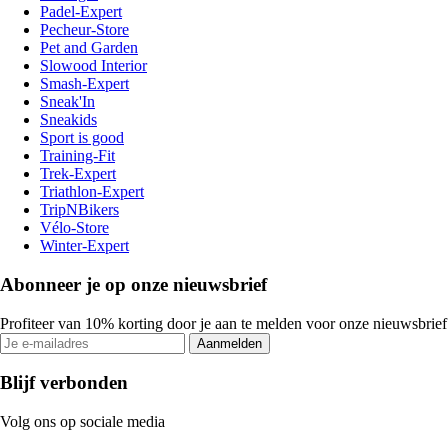
Padel-Expert
Pecheur-Store
Pet and Garden
Slowood Interior
Smash-Expert
Sneak'In
Sneakids
Sport is good
Training-Fit
Trek-Expert
Triathlon-Expert
TripNBikers
Vélo-Store
Winter-Expert
Abonneer je op onze nieuwsbrief
Profiteer van 10% korting door je aan te melden voor onze nieuwsbrief
Aanmelden
Blijf verbonden
Volg ons op sociale media