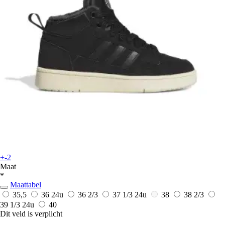
+-2
Maat
*
Maattabel
35,5
36
24u
36 2/3
37 1/3
24u
38
38 2/3
39 1/3
24u
40
Dit veld is verplicht