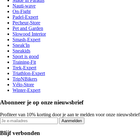
Made in Paradis
Nauti-wave
On-Fight
Padel-Expert
Pecheur-Store
Pet and Garden
Slowood Interior
Smash-Expert
Sneak'In
Sneakids
Sport is good
Training-Fit
Trek-Expert
Triathlon-Expert
TripNBikers
Vélo-Store
Winter-Expert
Abonneer je op onze nieuwsbrief
Profiteer van 10% korting door je aan te melden voor onze nieuwsbrief
Aanmelden
Blijf verbonden