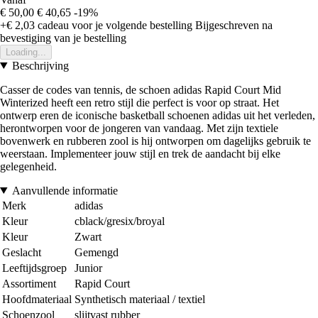
€ 50,00
€ 40,65
-19%
+€ 2,03
cadeau voor je volgende bestelling
Bijgeschreven na
bevestiging van je bestelling
Loading...
Beschrijving
Casser de codes van tennis, de schoen adidas Rapid Court Mid
Winterized heeft een retro stijl die perfect is voor op straat. Het
ontwerp eren de iconische basketball schoenen adidas uit het verleden,
herontworpen voor de jongeren van vandaag. Met zijn textiele
bovenwerk en rubberen zool is hij ontworpen om dagelijks gebruik te
weerstaan. Implementeer jouw stijl en trek de aandacht bij elke
gelegenheid.
Aanvullende informatie
Merk
adidas
Kleur
cblack/gresix/broyal
Kleur
Zwart
Geslacht
Gemengd
Leeftijdsgroep
Junior
Assortiment
Rapid Court
Hoofdmateriaal
Synthetisch materiaal / textiel
Schoenzool
slijtvast rubber