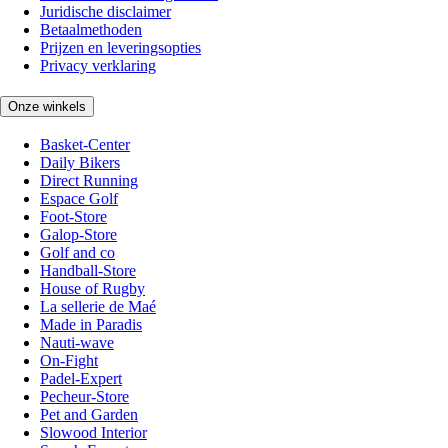
Juridische disclaimer
Betaalmethoden
Prijzen en leveringsopties
Privacy verklaring
Onze winkels
Basket-Center
Daily Bikers
Direct Running
Espace Golf
Foot-Store
Galop-Store
Golf and co
Handball-Store
House of Rugby
La sellerie de Maé
Made in Paradis
Nauti-wave
On-Fight
Padel-Expert
Pecheur-Store
Pet and Garden
Slowood Interior