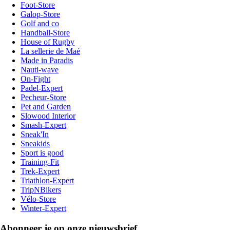
Foot-Store
Galop-Store
Golf and co
Handball-Store
House of Rugby
La sellerie de Maé
Made in Paradis
Nauti-wave
On-Fight
Padel-Expert
Pecheur-Store
Pet and Garden
Slowood Interior
Smash-Expert
Sneak'In
Sneakids
Sport is good
Training-Fit
Trek-Expert
Triathlon-Expert
TripNBikers
Vélo-Store
Winter-Expert
Abonneer je op onze nieuwsbrief