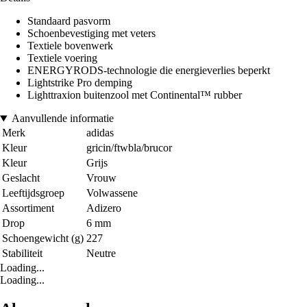
Standaard pasvorm
Schoenbevestiging met veters
Textiele bovenwerk
Textiele voering
ENERGYRODS-technologie die energieverlies beperkt
Lightstrike Pro demping
Lighttraxion buitenzool met Continental™ rubber
Aanvullende informatie
Merk
adidas
Kleur
gricin/ftwbla/brucor
Kleur
Grijs
Geslacht
Vrouw
Leeftijdsgroep
Volwassene
Assortiment
Adizero
Drop
6 mm
Schoengewicht (g)
227
Stabiliteit
Neutre
Loading...
Loading...