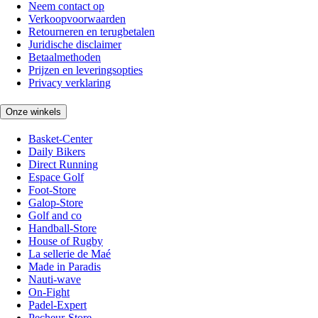
Neem contact op
Verkoopvoorwaarden
Retourneren en terugbetalen
Juridische disclaimer
Betaalmethoden
Prijzen en leveringsopties
Privacy verklaring
Onze winkels
Basket-Center
Daily Bikers
Direct Running
Espace Golf
Foot-Store
Galop-Store
Golf and co
Handball-Store
House of Rugby
La sellerie de Maé
Made in Paradis
Nauti-wave
On-Fight
Padel-Expert
Pecheur-Store