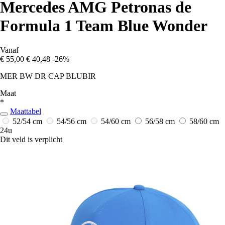
Mercedes AMG Petronas de
Formula 1 Team Blue Wonder
Vanaf
€ 55,00
€ 40,48
-26%
MER BW DR CAP BLUBIR
Maat
*
Maattabel
52/54 cm
54/56 cm
54/60 cm
56/58 cm
58/60 cm
24u
Dit veld is verplicht