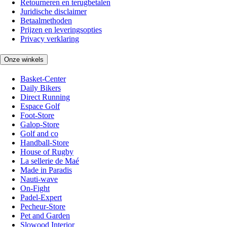
Retourneren en terugbetalen
Juridische disclaimer
Betaalmethoden
Prijzen en leveringsopties
Privacy verklaring
Onze winkels
Basket-Center
Daily Bikers
Direct Running
Espace Golf
Foot-Store
Galop-Store
Golf and co
Handball-Store
House of Rugby
La sellerie de Maé
Made in Paradis
Nauti-wave
On-Fight
Padel-Expert
Pecheur-Store
Pet and Garden
Slowood Interior