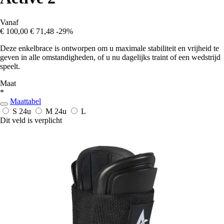
Vanaf
€ 100,00
€ 71,48
-29%
Deze enkelbrace is ontworpen om u maximale stabiliteit en vrijheid te
geven in alle omstandigheden, of u nu dagelijks traint of een wedstrijd
speelt.
Maat
*
Maattabel
S
24u
M
24u
L
Dit veld is verplicht