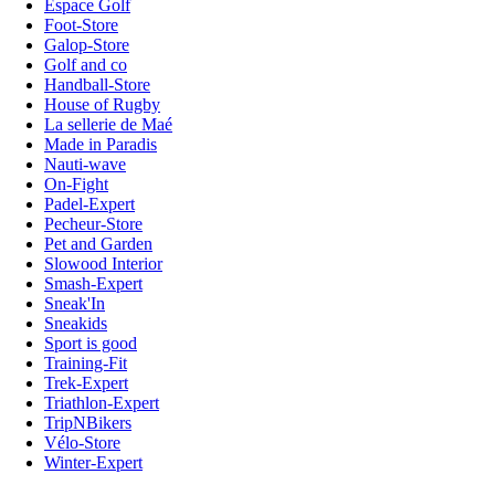
Espace Golf
Foot-Store
Galop-Store
Golf and co
Handball-Store
House of Rugby
La sellerie de Maé
Made in Paradis
Nauti-wave
On-Fight
Padel-Expert
Pecheur-Store
Pet and Garden
Slowood Interior
Smash-Expert
Sneak'In
Sneakids
Sport is good
Training-Fit
Trek-Expert
Triathlon-Expert
TripNBikers
Vélo-Store
Winter-Expert