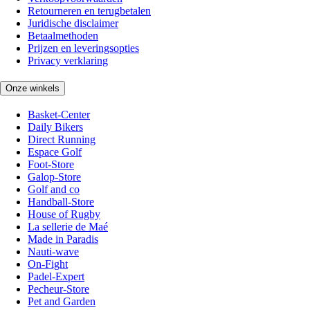
Retourneren en terugbetalen
Juridische disclaimer
Betaalmethoden
Prijzen en leveringsopties
Privacy verklaring
Onze winkels
Basket-Center
Daily Bikers
Direct Running
Espace Golf
Foot-Store
Galop-Store
Golf and co
Handball-Store
House of Rugby
La sellerie de Maé
Made in Paradis
Nauti-wave
On-Fight
Padel-Expert
Pecheur-Store
Pet and Garden