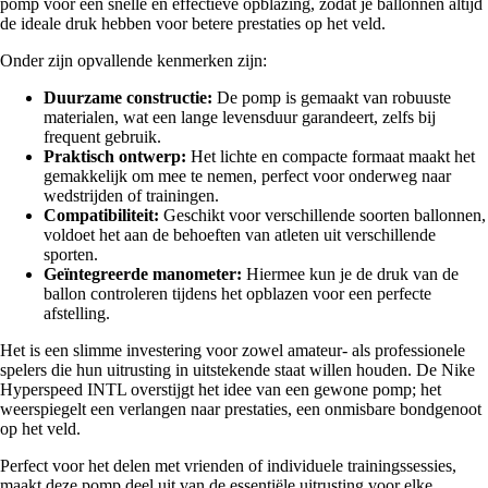
pomp voor een snelle en effectieve opblazing, zodat je ballonnen altijd
de ideale druk hebben voor betere prestaties op het veld.
Onder zijn opvallende kenmerken zijn:
Duurzame constructie:
De pomp is gemaakt van robuuste
materialen, wat een lange levensduur garandeert, zelfs bij
frequent gebruik.
Praktisch ontwerp:
Het lichte en compacte formaat maakt het
gemakkelijk om mee te nemen, perfect voor onderweg naar
wedstrijden of trainingen.
Compatibiliteit:
Geschikt voor verschillende soorten ballonnen,
voldoet het aan de behoeften van atleten uit verschillende
sporten.
Geïntegreerde manometer:
Hiermee kun je de druk van de
ballon controleren tijdens het opblazen voor een perfecte
afstelling.
Het is een slimme investering voor zowel amateur- als professionele
spelers die hun uitrusting in uitstekende staat willen houden. De Nike
Hyperspeed INTL overstijgt het idee van een gewone pomp; het
weerspiegelt een verlangen naar prestaties, een onmisbare bondgenoot
op het veld.
Perfect voor het delen met vrienden of individuele trainingssessies,
maakt deze pomp deel uit van de essentiële uitrusting voor elke