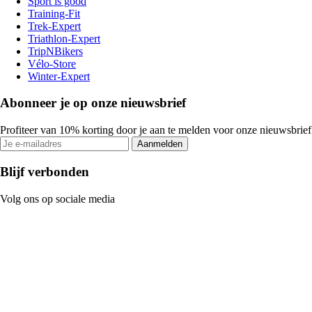
Sport is good
Training-Fit
Trek-Expert
Triathlon-Expert
TripNBikers
Vélo-Store
Winter-Expert
Abonneer je op onze nieuwsbrief
Profiteer van 10% korting door je aan te melden voor onze nieuwsbrief
Aanmelden
Blijf verbonden
Volg ons op sociale media