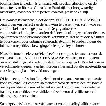
bescherming te bieden, is dit manchetje speciaal afgestemd op de
behoeften van liberos. Gemaakt in Frankrijk met hoogwaardige
materialen, combineert het perfect comfort, prestatie en stijl.
Het compressiemanchet voor de arm JADE FED. FRANCAISE is
ontworpen om perfect aan de armvorm te passen, wat zorgt voor een
comfortabele en veilige pasvorm. De gegradueerde
compressietechnologie bevordert de bloedcirculatie, waardoor de kans
op krampen en spiervermoeidheid vermindert. Het helpt ook blessures
te voorkomen door optimale spierondersteuning te bieden tijdens de
intense en repetitieve bewegingen die bij volleybal horen.
Naast de functionele voordelen heeft het compressiemanchet voor de
volleyballibero JADE FED. FRANCAISE een elegant en modern
ontwerp dat de geest van het merk Errea weerspiegelt. Beschikbaar in
verschillende kleuren, kan het worden afgestemd op alle sportoutfits en
een vleugje stijl aan het veld toevoegen.
Of je nu een professionele speler bent of een amateur met een passie
voor volleybal, dit compressiemanchet voor de arm is een must-have
om je prestaties en comfort te verbeteren. Het is ideaal voor intense
training, competitieve wedstrijden of zelfs voor dagelijks gebruik
tijdens je sportactiviteiten.
Samengevat is het compressiemanchet voor de volleyballibero arm