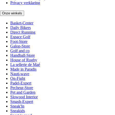
Privacy verklaring
Onze winkels
Basket-Center
Daily Bikers
Direct Running
Espace Golf
Foot-Store
Galop-Store
Golf and co
Handball-Store
House of Rugby
La sellerie de Maé
Made in Paradis
Nauti-wave
On-Fight
Padel-Expert
Pecheur-Store
Pet and Garden
Slowood Interior
Smash-Expert
Sneak'In
Sneakids