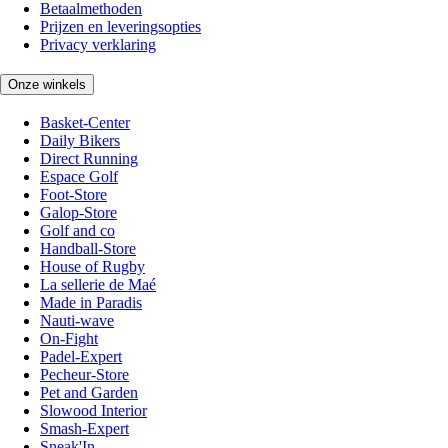
Betaalmethoden
Prijzen en leveringsopties
Privacy verklaring
Onze winkels
Basket-Center
Daily Bikers
Direct Running
Espace Golf
Foot-Store
Galop-Store
Golf and co
Handball-Store
House of Rugby
La sellerie de Maé
Made in Paradis
Nauti-wave
On-Fight
Padel-Expert
Pecheur-Store
Pet and Garden
Slowood Interior
Smash-Expert
Sneak'In