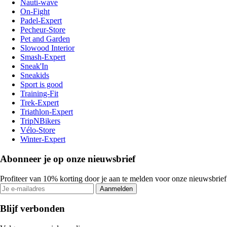
Nauti-wave
On-Fight
Padel-Expert
Pecheur-Store
Pet and Garden
Slowood Interior
Smash-Expert
Sneak'In
Sneakids
Sport is good
Training-Fit
Trek-Expert
Triathlon-Expert
TripNBikers
Vélo-Store
Winter-Expert
Abonneer je op onze nieuwsbrief
Profiteer van 10% korting door je aan te melden voor onze nieuwsbrief
Aanmelden
Blijf verbonden