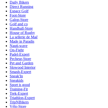
Daily Bikers
Direct Running
Espace Golf
Foot-Store
Galop-Store
Golf and co
Handball-Store
House of Rugby
La sellerie de Maé
Made in Paradis
Nauti-wave
On-Fight
Padel-Expert
Pecheur-Store
Pet and Garden
Slowood Interior
Smash-Expert
Sneak'In
Sneakids
Sport is good
Training-Fit
Trek-Expert
Triathlon-Expert
TripNBikers
Vélo-Store