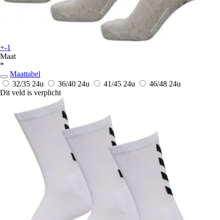
+-1
Maat
*
Maattabel
32/35
24u
36/40
24u
41/45
24u
46/48
24u
Dit veld is verplicht