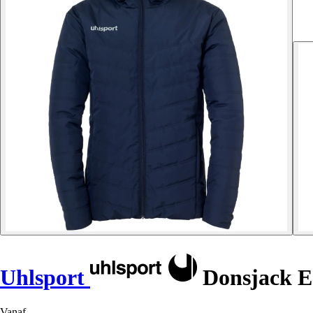
Uhlsport
Donsjack Es
Vanaf