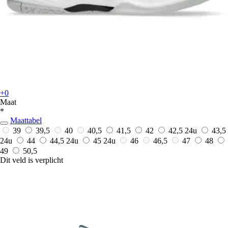
+0
Maat
*
Maattabel
39
39,5
40
40,5
41,5
42
42,5
24u
43,5
24u
44
44,5
24u
45
24u
46
46,5
47
48
49
50,5
Dit veld is verplicht