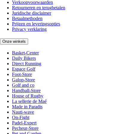
Verkoopvoorwaarden
Retourneren en terugbetalen
Juridische disclaimer
Betaalmethoden
Prijzen en leveringsopties
Privacy verklaring
Onze winkels
Basket-Center
Daily Bikers
Direct Running
Espace Golf
Foot-Store
Galop-Store
Golf and co
Handball-Store
House of Rugby
La sellerie de Maé
Made in Paradis
Nauti-wave
On-Fight
Padel-Expert
Pecheur-Store
Pet and Garden