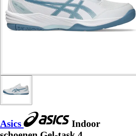
Asics
Indoor
schoenen Gel-task 4