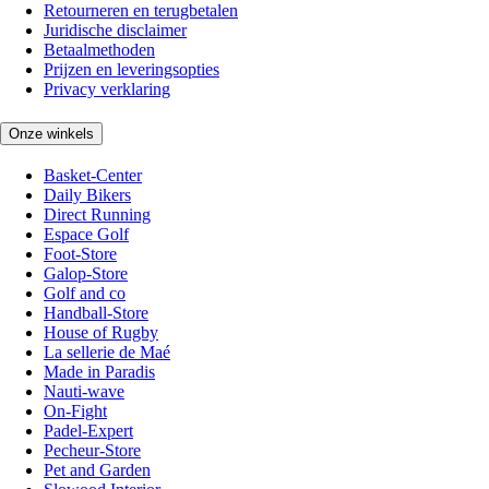
Retourneren en terugbetalen
Juridische disclaimer
Betaalmethoden
Prijzen en leveringsopties
Privacy verklaring
Onze winkels
Basket-Center
Daily Bikers
Direct Running
Espace Golf
Foot-Store
Galop-Store
Golf and co
Handball-Store
House of Rugby
La sellerie de Maé
Made in Paradis
Nauti-wave
On-Fight
Padel-Expert
Pecheur-Store
Pet and Garden