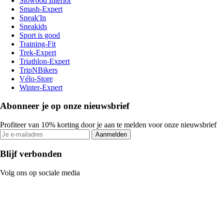
Slowood Interior
Smash-Expert
Sneak'In
Sneakids
Sport is good
Training-Fit
Trek-Expert
Triathlon-Expert
TripNBikers
Vélo-Store
Winter-Expert
Abonneer je op onze nieuwsbrief
Profiteer van 10% korting door je aan te melden voor onze nieuwsbrief
Aanmelden
Blijf verbonden
Volg ons op sociale media