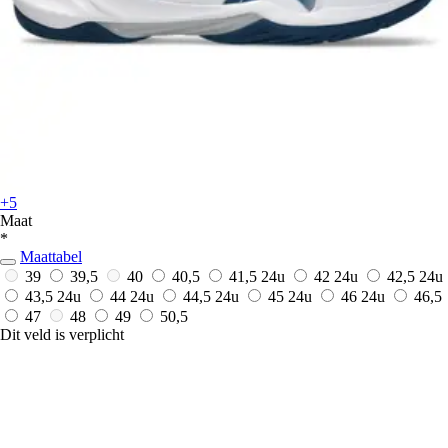
+5
Maat
*
Maattabel
39
39,5
40
40,5
41,5
24u
42
24u
42,5
24u
43,5
24u
44
24u
44,5
24u
45
24u
46
24u
46,5
47
48
49
50,5
Dit veld is verplicht