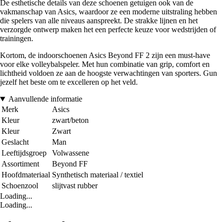
De esthetische details van deze schoenen getuigen ook van de
vakmanschap van Asics, waardoor ze een moderne uitstraling hebben
die spelers van alle niveaus aanspreekt. De strakke lijnen en het
verzorgde ontwerp maken het een perfecte keuze voor wedstrijden of
trainingen.
Kortom, de indoorschoenen Asics Beyond FF 2 zijn een must-have
voor elke volleybalspeler. Met hun combinatie van grip, comfort en
lichtheid voldoen ze aan de hoogste verwachtingen van sporters. Gun
jezelf het beste om te excelleren op het veld.
Aanvullende informatie
Merk
Asics
Kleur
zwart/beton
Kleur
Zwart
Geslacht
Man
Leeftijdsgroep
Volwassene
Assortiment
Beyond FF
Hoofdmateriaal
Synthetisch materiaal / textiel
Schoenzool
slijtvast rubber
Loading...
Loading...