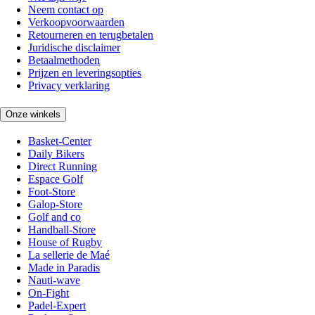
Neem contact op
Verkoopvoorwaarden
Retourneren en terugbetalen
Juridische disclaimer
Betaalmethoden
Prijzen en leveringsopties
Privacy verklaring
Onze winkels
Basket-Center
Daily Bikers
Direct Running
Espace Golf
Foot-Store
Galop-Store
Golf and co
Handball-Store
House of Rugby
La sellerie de Maé
Made in Paradis
Nauti-wave
On-Fight
Padel-Expert