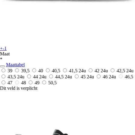
+-1
Maat
*
Maattabel
39
39,5
40
40,5
41,5
24u
42
24u
42,5
24u
43,5
24u
44
24u
44,5
24u
45
24u
46
24u
46,5
47
48
49
50,5
Dit veld is verplicht