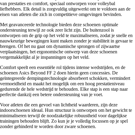
van prestaties en comfort, speciaal ontworpen voor volleybal
liefhebbers. Elk detail is zorgvuldig uitgewerkt om te voldoen aan de
eisen van atleten die zich in competitieve omgevingen bevinden.
Met geavanceerde technologie bieden deze schoenen optimale
ondersteuning terwijl ze ook zeer licht zijn. De buitenzool is
ontworpen om de grip op het veld te maximaliseren, zodat je snelle en
nauwkeurige bewegingen kunt maken zonder je stabiliteit in gevaar te
brengen. Of het nu gaat om dynamische sprongen of zijwaartse
verplaatsingen, het ergonomische ontwerp van deze schoenen
vergemakkelijkt al je inspanningen op het veld.
Comfort speelt een essentiële rol tijdens intense wedstrijden, en de
schoenen Asics Beyond FF 2 doen hierin geen concessies. De
geïntegreerde dempingstechnologie absorbeert schokken, vermindert
vermoeidheid en maakt het mogelijk om een hoog prestatieniveau
gedurende de hele wedstrijd te behouden. Elke stap is een stap naar
perfectie dankzij een betere ondersteuning van je voet.
Voor atleten die een gevoel van lichtheid waarderen, zijn deze
indoorschoenen ideaal. Hun structuur is ontworpen om het gewicht te
minimaliseren terwijl de noodzakelijke robuustheid voor dagelijkse
trainingen behouden blijft. Zo kun je je volledig focussen op je spel
zonder gehinderd te worden door zware schoenen.