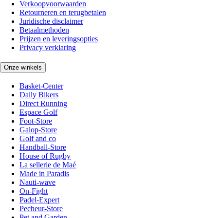
Verkoopvoorwaarden
Retourneren en terugbetalen
Juridische disclaimer
Betaalmethoden
Prijzen en leveringsopties
Privacy verklaring
Onze winkels
Basket-Center
Daily Bikers
Direct Running
Espace Golf
Foot-Store
Galop-Store
Golf and co
Handball-Store
House of Rugby
La sellerie de Maé
Made in Paradis
Nauti-wave
On-Fight
Padel-Expert
Pecheur-Store
Pet and Garden