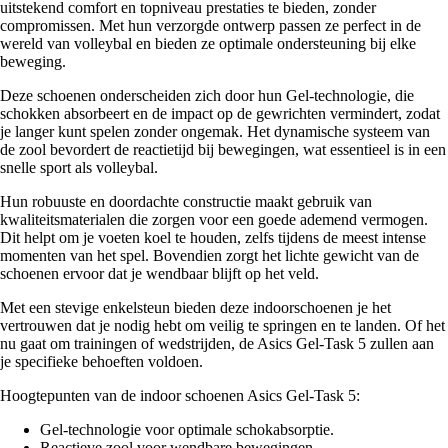
uitstekend comfort en topniveau prestaties te bieden, zonder
compromissen. Met hun verzorgde ontwerp passen ze perfect in de
wereld van volleybal en bieden ze optimale ondersteuning bij elke
beweging.
Deze schoenen onderscheiden zich door hun Gel-technologie, die
schokken absorbeert en de impact op de gewrichten vermindert, zodat
je langer kunt spelen zonder ongemak. Het dynamische systeem van
de zool bevordert de reactietijd bij bewegingen, wat essentieel is in een
snelle sport als volleybal.
Hun robuuste en doordachte constructie maakt gebruik van
kwaliteitsmaterialen die zorgen voor een goede ademend vermogen.
Dit helpt om je voeten koel te houden, zelfs tijdens de meest intense
momenten van het spel. Bovendien zorgt het lichte gewicht van de
schoenen ervoor dat je wendbaar blijft op het veld.
Met een stevige enkelsteun bieden deze indoorschoenen je het
vertrouwen dat je nodig hebt om veilig te springen en te landen. Of het
nu gaat om trainingen of wedstrijden, de Asics Gel-Task 5 zullen aan
je specifieke behoeften voldoen.
Hoogtepunten van de indoor schoenen Asics Gel-Task 5:
Gel-technologie voor optimale schokabsorptie.
Reactieve zool voor wendbare bewegingen.