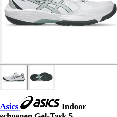
Asics
Indoor
schoenen Gel-Task 5