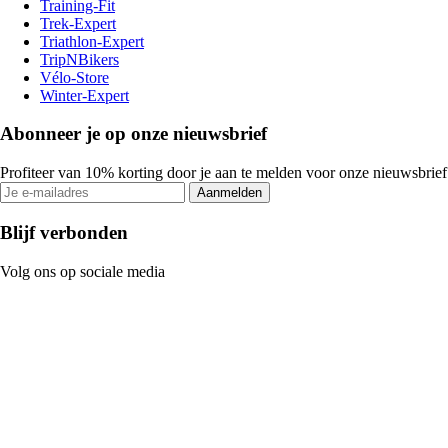
Training-Fit
Trek-Expert
Triathlon-Expert
TripNBikers
Vélo-Store
Winter-Expert
Abonneer je op onze nieuwsbrief
Profiteer van 10% korting door je aan te melden voor onze nieuwsbrief
Aanmelden
Blijf verbonden
Volg ons op sociale media