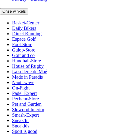
Onze winkels
Basket-Center
Daily Bikers
Direct Running
Espace Golf
Foot-Store
Galop-Store
Golf and co
Handball-Store
House of Rugby
La sellerie de Maé
Made in Paradis
Nauti-wave
On-Fight
Padel-Expert
Pecheur-Store
Pet and Garden
Slowood Interior
Smash-Expert
Sneak'In
Sneakids
Sport is good