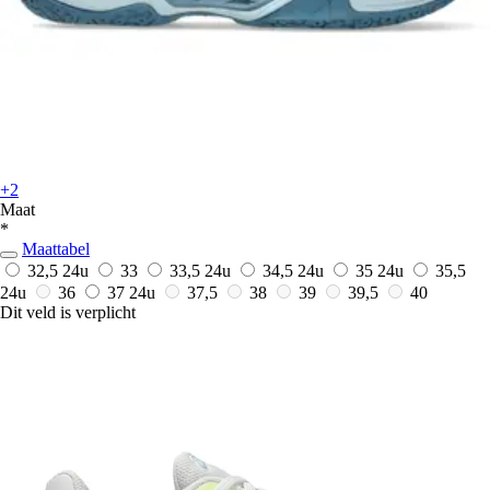
+2
Maat
*
Maattabel
32,5
24u
33
33,5
24u
34,5
24u
35
24u
35,5
24u
36
37
24u
37,5
38
39
39,5
40
Dit veld is verplicht