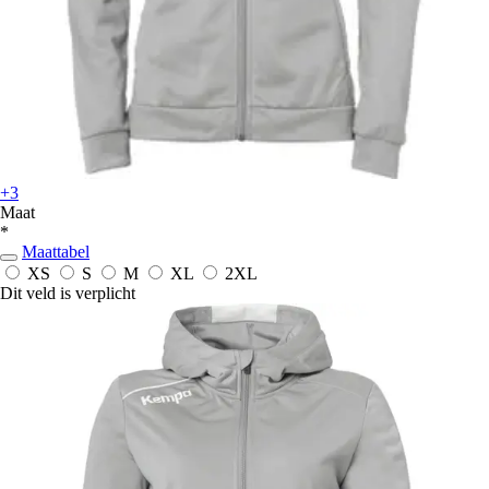
+3
Maat
*
Maattabel
XS
S
M
XL
2XL
Dit veld is verplicht