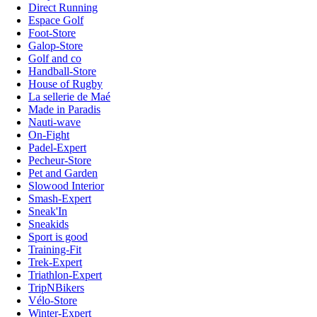
Direct Running
Espace Golf
Foot-Store
Galop-Store
Golf and co
Handball-Store
House of Rugby
La sellerie de Maé
Made in Paradis
Nauti-wave
On-Fight
Padel-Expert
Pecheur-Store
Pet and Garden
Slowood Interior
Smash-Expert
Sneak'In
Sneakids
Sport is good
Training-Fit
Trek-Expert
Triathlon-Expert
TripNBikers
Vélo-Store
Winter-Expert