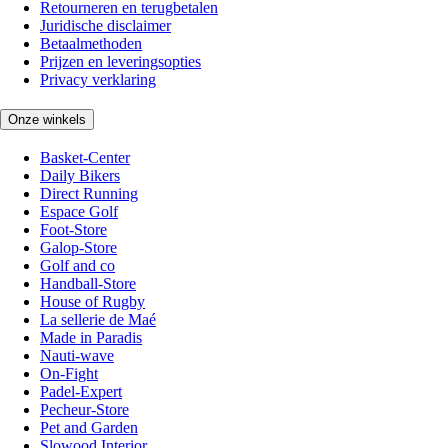
Retourneren en terugbetalen
Juridische disclaimer
Betaalmethoden
Prijzen en leveringsopties
Privacy verklaring
Onze winkels
Basket-Center
Daily Bikers
Direct Running
Espace Golf
Foot-Store
Galop-Store
Golf and co
Handball-Store
House of Rugby
La sellerie de Maé
Made in Paradis
Nauti-wave
On-Fight
Padel-Expert
Pecheur-Store
Pet and Garden
Slowood Interior