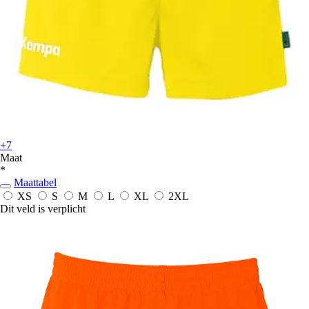
+7
Maat
*
Maattabel
XS
S
M
L
XL
2XL
Dit veld is verplicht