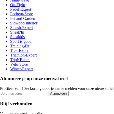
Nauti-wave
On-Fight
Padel-Expert
Pecheur-Store
Pet and Garden
Slowood Interior
Smash-Expert
Sneak'In
Sneakids
Sport is good
Training-Fit
Trek-Expert
Triathlon-Expert
TripNBikers
Vélo-Store
Winter-Expert
Abonneer je op onze nieuwsbrief
Profiteer van 10% korting door je aan te melden voor onze nieuwsbrief
Aanmelden
Blijf verbonden
Volg ons op sociale media