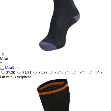
+9
Maat
*
Maattabel
27/30
31/34
35/38
39/42
24u
43/45
46/48
Dit veld is verplicht